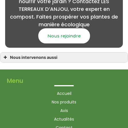
nourrir votre jardin ? Contactez LES
TERREAUX D’ANJOU, votre expert en
compost. Faites prospérer vos plantes de
manière écologique
Nous rejoindre
Nous intervenons aussi
compost
compost à Angers
compost à Écouflant
compost à Beaufort-en-Vallée
Menu
compost à Loire-Authion
compost à Brissac Loire Aubance
compost à Le Plessis-Grammoire
Accueil
compost à Baugé-en-Anjou
compost à Mûrs-Erigné
Nos produits
compost à Les Garennes-sur-Loire
compost à Verrières-en-Anjou
Avis
Actualités
Contact